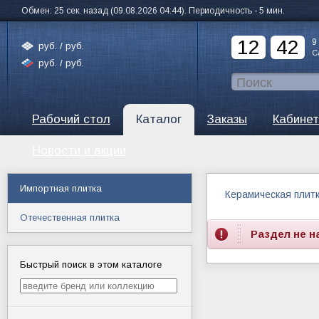
Обмен: 25 сек. назад (09.08.2026 04:44). Периодичность - 5 мин.
12
42
9
руб. /
руб.
С
руб. /
руб.
Рабочий стол
Каталог
Заказы
Кабинет
Новости и акции
Импортная плитка
Керамическая плит
Отечественная плитка
Раздел не н
Быстрый поиск в этом каталоге