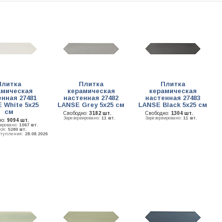
Плитка
Плитка
Плитка
амическая
керамическая
керамическая
нная 27481
настенная 27482
настенная 27483
 White 5х25
LANSE Grey 5х25 см
LANSE Black 5х25 см
см
Свободно:
3182 шт.
Свободно:
1304 шт.
Зарезервировано:
11 шт.
Зарезервировано:
11 шт.
но:
9094 шт.
вировано:
1067 шт.
тся:
5280 шт.
ступления:
28.08.2026