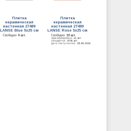
Плитка
Плитка
керамическая
керамическая
настенная 27489
настенная 27490
LANSE Blue 5х25 см
LANSE Rose 5х25 см
Свободно:
0 шт.
Свободно:
19 шт.
Зарезервировано:
11 шт.
Ожидается:
4741 шт.
Дата поступления:
28.08.2026