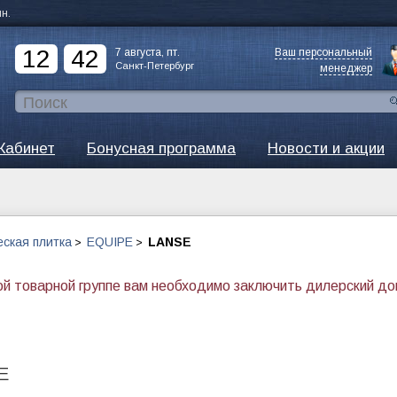
ин.
12
42
7 августа, пт.
Ваш персональный
Санкт-Петербург
менеджер
Кабинет
Бонусная программа
Новости и акции
ская плитка
EQUIPE
LANSE
>
>
ой товарной группе вам необходимо заключить дилерский д
E