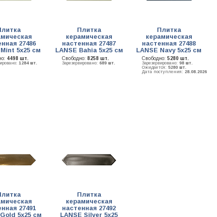
Плитка
Плитка
Плитка
амическая
керамическая
керамическая
нная 27486
настенная 27487
настенная 27488
Mint 5х25 см
LANSE Bahia 5х25 см
LANSE Navy 5х25 см
но:
4498 шт.
Свободно:
8258 шт.
Свободно:
5280 шт.
вировано:
1284 шт.
Зарезервировано:
689 шт.
Зарезервировано:
98 шт.
Ожидается:
5280 шт.
Дата поступления:
28.08.2026
Плитка
Плитка
амическая
керамическая
нная 27491
настенная 27492
Gold 5х25 см
LANSE Silver 5х25