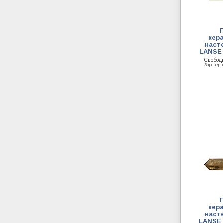
кер
насте
LANSE 
Свобод
Зарезер
кер
насте
LANSE 