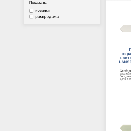
Показать:
новинки
распродажа
кер
насте
LANSE
Свобод
Зарезер
Ожидае
Дата по