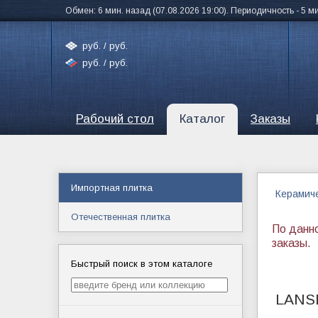
Обмен: 6 мин. назад (07.08.2026 19:00). Периодичность - 5 м
руб. /
руб.
руб. /
руб.
Рабочий стол
Каталог
Заказы
Импортная плитка
Керамиче
Отечественная плитка
По данн
заказы.
Быстрый поиск в этом каталоге
LANS