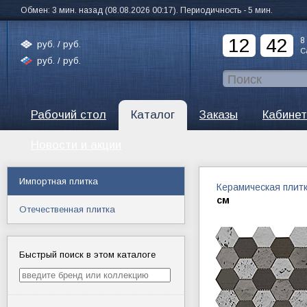
Обмен: 3 мин. назад (08.08.2026 00:17). Периодичность - 5 мин.
12
42
8
руб. /
руб.
С
руб. /
руб.
Рабочий стол
Каталог
Заказы
Кабинет
Новости и акции
Импортная плитка
Керамическая плит
см
Отечественная плитка
Быстрый поиск в этом каталоге