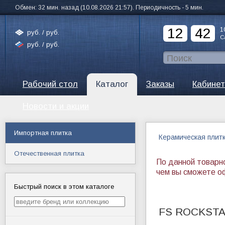
Обмен: 32 мин. назад (10.08.2026 21:57). Периодичность - 5 мин.
12
42
1
руб. /
руб.
С
руб. /
руб.
Рабочий стол
Каталог
Заказы
Кабинет
Новости и акции
Импортная плитка
Керамическая плит
Отечественная плитка
По данной товарн
чем вы сможете о
Быстрый поиск в этом каталоге
FS ROCKST