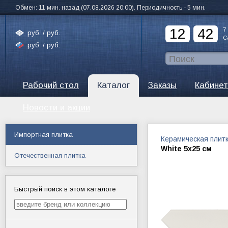
Обмен: 11 мин. назад (07.08.2026 20:00). Периодичность - 5 мин.
12
42
7
руб. /
руб.
С
руб. /
руб.
Рабочий стол
Каталог
Заказы
Кабинет
Новости и акции
Импортная плитка
Керамическая плит
White 5х25 см
Отечественная плитка
Быстрый поиск в этом каталоге