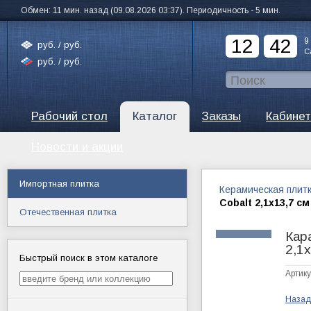
Обмен: 11 мин. назад (09.08.2026 03:37). Периодичность - 5 мин.
12
42
9
руб. /
руб.
С
руб. /
руб.
Рабочий стол
Каталог
Заказы
Кабинет
Новости и акции
Импортная плитка
Керамическая плит
Cobalt 2,1х13,7 см
Отечественная плитка
Кар
2,1
Быстрый поиск в этом каталоге
Артику
Назад