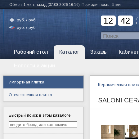
Обмен: 1 мин. назад (07.08.2026 16:16). Периодичность - 5 мин.
12
42
7
руб. /
руб.
С
руб. /
руб.
Рабочий стол
Каталог
Заказы
Кабинет
Новости и акции
Импортная плитка
Керамическая плит
Отечественная плитка
SALONI CER
Быстрый поиск в этом каталоге