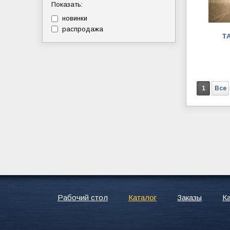
Показать:
новинки
распродажа
T
1
Все
Рабочий стол
Каталог
Заказы
К