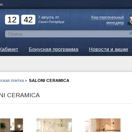
ин.
12
42
7 августа, пт.
Ваш персональный
Санкт-Петербург
менеджер
Кабинет
Бонусная программа
Новости и акции
ская плитка
SALONI CERAMICA
>
NI CERAMICA