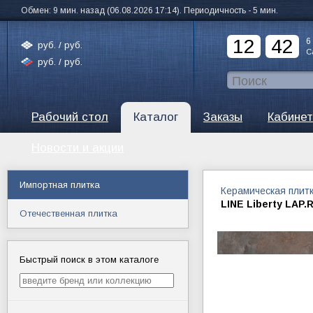
Обмен: 9 мин. назад (06.08.2026 17:14). Периодичность - 5 мин.
12
42
6
руб. /
руб.
С
руб. /
руб.
Рабочий стол
Каталог
Заказы
Кабинет
Новости и акции
Импортная плитка
Керамическая плит
LINE Liberty LAP.
Отечественная плитка
Быстрый поиск в этом каталоге