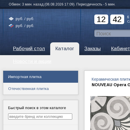
Обмен: 3 мин. назад (06.08.2026 17:09). Периодичность - 5 мин.
12
42
6
руб. /
руб.
С
руб. /
руб.
Рабочий стол
Каталог
Заказы
Кабинет
Новости и акции
Импортная плитка
Керамическая плит
NOUVEAU Opera G
Отечественная плитка
Быстрый поиск в этом каталоге