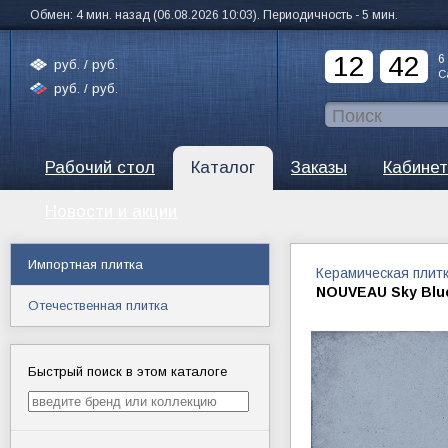
Обмен: 4 мин. назад (06.08.2026 10:03). Периодичность - 5 мин.
12
42
6
руб. /
руб.
С
руб. /
руб.
Рабочий стол
Каталог
Заказы
Кабинет
Новости и акции
Импортная плитка
Керамическая плит
NOUVEAU Sky Blue
Отечественная плитка
Быстрый поиск в этом каталоге